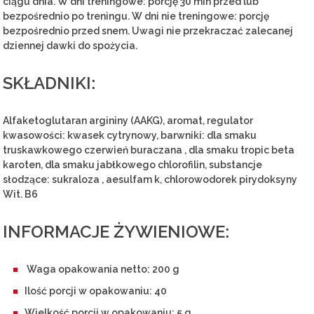
ciągu dnia. W dni treningowe: porcję 30 min przed lub
bezpośrednio po treningu. W dni nie treningowe: porcję
bezpośrednio przed snem. Uwagi nie przekraczać zalecanej
dziennej dawki do spożycia.
SKŁADNIKI:
Alfaketoglutaran argininy (AAKG), aromat, regulator
kwasowości: kwasek cytrynowy, barwniki: dla smaku
truskawkowego czerwień buraczana , dla smaku tropic beta
karoten, dla smaku jabłkowego chlorofilin, substancje
słodzące: sukraloza , aesulfam k, chlorowodorek pirydoksyny
Wit. B6
INFORMACJE ŻYWIENIOWE:
Waga opakowania netto: 200 g
Ilość porcji w opakowaniu: 40
Wielkość porcji w opakowaniu: 5 g