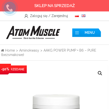
SKLEP NA SPRZEDAŻ
Zaloguj się / Zarejestruj
Wszystkie
Akcesoria
MENU
Aminokwasy
Home
>
Aminokwasy
>
AAKG POWER PUMP + B6 – PURE
(bezsmakowe)
Azoty
Boostery Testosteronu
-50%
Kreatyny
Odżywki białkowe
Odżywki przedtreningowe