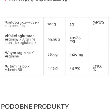
Wartości odżywcze /
%RWS
100g
5g
supleent fats
**
Alfaketoglutaran
4997,5
argininy /
Arginine
99,95 g
mg
alpha-ketoglutarate,
W tym arginina /
66,5 g
3325 mg
Arginine
Witamina b6 /
178,5
0,05 g
2,5 mg
Vitamin B6
%
PODOBNE PRODUKTY