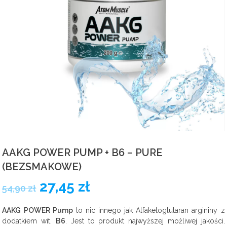
Odżywki węglowodanowe
Spalacze tłuszczu
Witaminy
Zestawy
Żywność
Prozdrowotne
AAKG POWER PUMP + B6 – PURE
(BEZSMAKOWE)
27,45
zł
54,90
zł
AAKG POWER Pump
to nic innego jak Alfaketoglutaran argininy z
dodatkiem wit.
B6
. Jest to produkt najwyższej możliwej jakości.