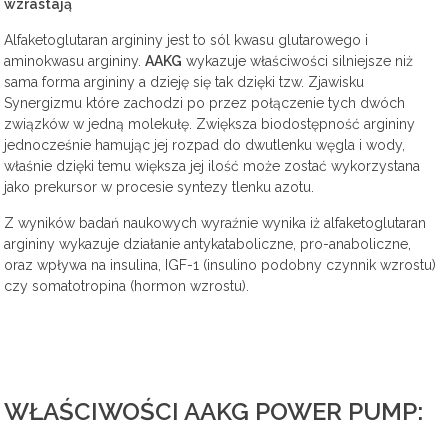
wzrastają
Alfaketoglutaran argininy jest to sól kwasu glutarowego i
aminokwasu argininy.
AAKG
wykazuje właściwości silniejsze niż
sama forma argininy a dzieję się tak dzięki tzw. Zjawisku
Synergizmu które zachodzi po przez połączenie tych dwóch
związków w jedną molekułę. Zwiększa biodostępność argininy
jednocześnie hamując jej rozpad do dwutlenku węgla i wody,
właśnie dzięki temu większa jej ilość może zostać wykorzystana
jako prekursor w procesie syntezy tlenku azotu.
Z wyników badań naukowych wyraźnie wynika iż alfaketoglutaran
argininy wykazuje działanie antykataboliczne, pro-anaboliczne,
oraz wpływa na insulina, IGF-1 (insulino podobny czynnik wzrostu)
czy somatotropina (hormon wzrostu).
WŁAŚCIWOŚCI AAKG POWER PUMP: