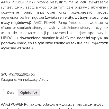
AAKG POWER Pump przede wszystkim ma na celu zwiększenie
syntezy tlenku azotu a więc co za tym idzie poprawić ukrwienie i
odżywienie tkanki mięśniowej oraz przyśpieszyć proces
regeneracji po treningowej
(zwiększenie siły, wytrzymałości oraz
masy mięśniowej)
. AAKG POWER Pump świetnie sprawdzi się za
równo w sportach siłowych, wytrzymałościowo-siłowych czy też
w okresie rekonwalescencji po urazach i kontuzjach sportowych.
LIBIDO – udowodniono również iż AAKG ma dodatni wpływ na
poprawę libido, co za tym idzie zdolności seksualne u mężczyzn
wyraźnie wzrastają.
SKU:
5907622652400
Kategorie:
Aminokwasy
,
Azoty
Opis
Opinie (0)
AAKG POWER Pump
wyprodukowany został z najwyższej jakości