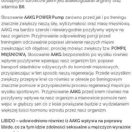
dostępnych surowców jakim jest alfaketoglutaran argininy oraz
witamina
B6
.
Stosowanie
AAKG POWER Pump
zarówno przed jak i po treningu
znacznie zwiększy naszą siłę, wytrzymałość oraz masę mięśniową.
AAKG ma bardzo szeroki i niewiarygodnie pozytywny wpływ na
nasz organizm. Przyjmowanie odpowiedniej porcji przed
treningiem odczuwalnie poprawi ukrwienie naszych mięśni
zwiększając ich objętość, prościej mówiąc zwiększy tzw.
POMPĘ
MIĘŚNIOWĄ
. Stosowanie
AAKG
bezpośrednio po wysiłku również
wpłynie pozytywnie wpierając nasz organizm tzn. poprawi
transport składników odżywczych do komórek mięśniowych,
przyśpieszając w ten sposób naszą regenerację. Przede wszystkim
zwiększy przepływ krwi co również w okresie po treningowym
znacznie pomoże w przyśpieszeniu procesu regeneracji mięśni po
wysiłku sportowym. Przyjmowanie
AAKG
przed snem również ma
pozytywny wpływa na nasz organizm a mianowicie pomoże nam
wejść w głębszy sen co z kolei powiązane będzie z wydzielaniem
większej ilości hormonu wzrostu przez nasz organizm.
LIBIDO – udowodniono również iż AAKG wpływa na poprawę
libido, co za tym idzie zdolności seksualne u mężczyzn wyraźnie