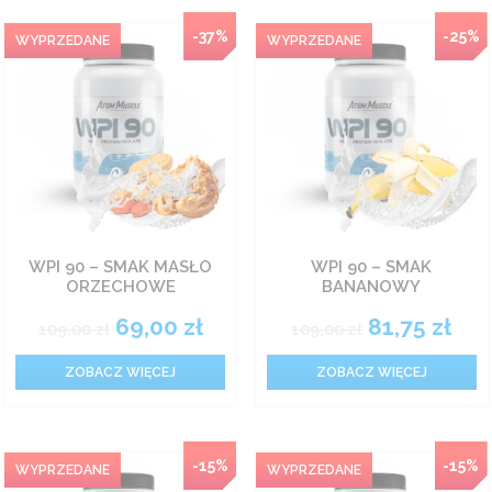
NEW
-37%
-25%
WPI 90 – SMAK MASŁO
WPI 90 – SMAK
ORZECHOWE
BANANOWY
69,00
zł
81,75
zł
109,00
zł
109,00
zł
ZOBACZ WIĘCEJ
ZOBACZ WIĘCEJ
NEW
-15%
-15%