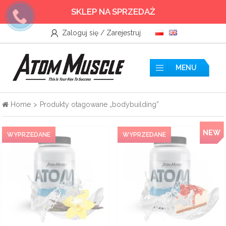
SKLEP NA SPRZEDAŻ
Zaloguj się / Zarejestruj
Wszystkie
Akcesoria
MENU
Aminokwasy
Home
>
Produkty otagowane „bodybuilding”
Azoty
NEW
Boostery Testosteronu
Kreatyny
Odżywki białkowe
Odżywki przedtreningowe