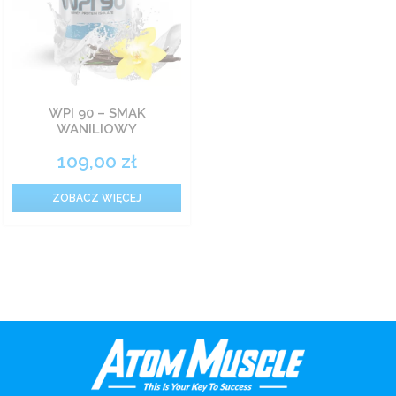
WPI 90 – SMAK
WANILIOWY
109,00
zł
ZOBACZ WIĘCEJ