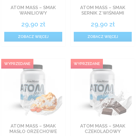
ATOM MASS – SMAK
ATOM MASS – SMAK
Odżywki węglowodanowe
WANILIOWY
SERNIK Z WIŚNIAMI
29,90
zł
29,90
zł
Spalacze tłuszczu
ZOBACZ WIĘCEJ
ZOBACZ WIĘCEJ
Witaminy
Zestawy
Żywność
Prozdrowotne
ATOM MASS – SMAK
ATOM MASS – SMAK
MASŁO ORZECHOWE
CZEKOLADOWY