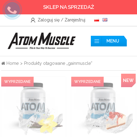
SKLEP NA SPRZEDAŻ
Zaloguj się / Zarejestruj
Wszystkie
Akcesoria
MENU
Aminokwasy
Home
>
Produkty otagowane „gainmuscle”
Azoty
NEW
Boostery Testosteronu
Kreatyny
Odżywki białkowe
Odżywki przedtreningowe