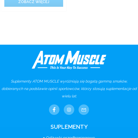
ZOBACZ WIĘCEJ
Suplementy ATOM MUSCLE wyróżniają się bogatą gammą smaków,
dobieranych na podstawie opinii sportowców, którzy stosują suplementacje od
wielu lat.
SUPLEMENTY
Odżywki przedtreningowe