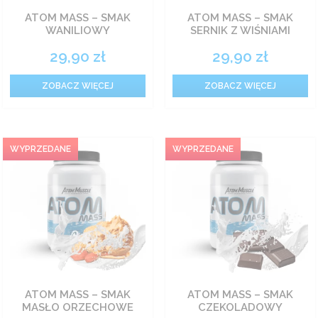
ATOM MASS – SMAK
ATOM MASS – SMAK
Odżywki węglowodanowe
WANILIOWY
SERNIK Z WIŚNIAMI
29,90
zł
29,90
zł
Spalacze tłuszczu
ZOBACZ WIĘCEJ
ZOBACZ WIĘCEJ
Witaminy
Zestawy
Żywność
Prozdrowotne
ATOM MASS – SMAK
ATOM MASS – SMAK
MASŁO ORZECHOWE
CZEKOLADOWY