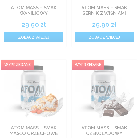
ATOM MASS – SMAK
ATOM MASS – SMAK
Odżywki węglowodanowe
WANILIOWY
SERNIK Z WIŚNIAMI
29,90
zł
29,90
zł
Spalacze tłuszczu
ZOBACZ WIĘCEJ
ZOBACZ WIĘCEJ
Witaminy
Zestawy
Żywność
Prozdrowotne
ATOM MASS – SMAK
ATOM MASS – SMAK
MASŁO ORZECHOWE
CZEKOLADOWY