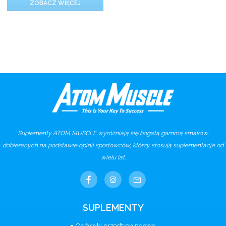
ZOBACZ WIĘCEJ
Suplementy ATOM MUSCLE wyróżniają się bogatą gammą smaków,
dobieranych na podstawie opinii sportowców, którzy stosują suplementacje od
wielu lat.
SUPLEMENTY
Odżywki przedtreningowe