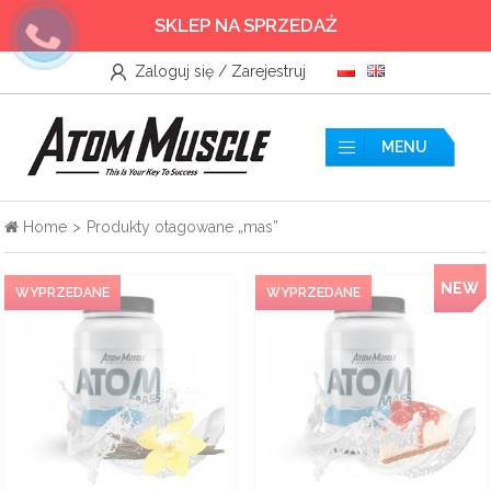
SKLEP NA SPRZEDAŻ
Zaloguj się / Zarejestruj
Wszystkie
Akcesoria
MENU
Aminokwasy
Home
>
Produkty otagowane „mas”
Azoty
NEW
Boostery Testosteronu
Kreatyny
Odżywki białkowe
Odżywki przedtreningowe